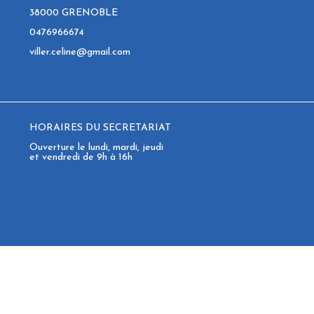
38000 GRENOBLE
0476966674
viller.celine@gmail.com
viller.celine@gmail.com
HORAIRES DU SECRETARIAT
Ouverture le lundi, mardi, jeudi
et vendredi de 9h à 16h
AUTRES SERVICES
Kinésithérapie
Ostéopathie