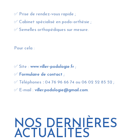
✅ Prise de rendez-vous rapide ;
✅ Cabinet spécialisé en podo-orthésie ;
✅ Semelles orthopédiques sur mesure.
Pour cela :
✅ Site :
www.viller-podologie.fr
;
✅
Formulaire de contact
;
✅ Téléphones
:
04 76 96 66 74 ou 06 02 52 85 52 ;
✅ E-mail :
viller.podologie@gmail.com
.
NOS DERNIÈRES
ACTUALITÉS