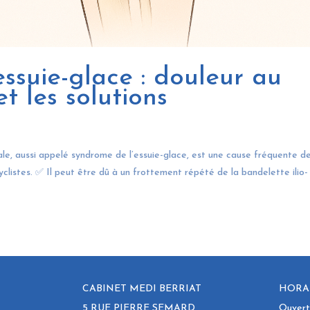
ssuie-glace : douleur au
t les solutions
ale, aussi appelé syndrome de l’essuie-glace, est une cause fréquente d
yclistes. ✅ Il peut être dû à un frottement répété de la bandelette ilio-
CABINET MEDI BERRIAT
HORAI
5 RUE PIERRE SEMARD
Ouvertu