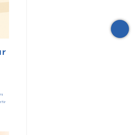
ur
rs
rtir